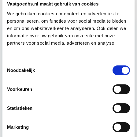
Vastgoedbs.nl maakt gebruik van cookies
We gebruiken cookies om content en advertenties te
personaliseren, om functies voor social media te bieden
en om ons websiteverkeer te analyseren. Ook delen we
Relevant bij dit artikel
informatie over uw gebruik van onze site met onze
Business Case voor Vastgoed- &
partners voor social media, adverteren en analyse
Projectontwikkeling
Toestemmingsselectie
Tijdens deze opleiding leer je om integraal
Noodzakelijk
vastgoedprojecten te realiseren en/of te
verbeteren. De belangrijkste trends in vastgoed
Voorkeuren
komen voorbij, waarbij de…
Lees verder
Statistieken
Utrecht en/of online
Marketing
15 Lesdagen lesdag(en)