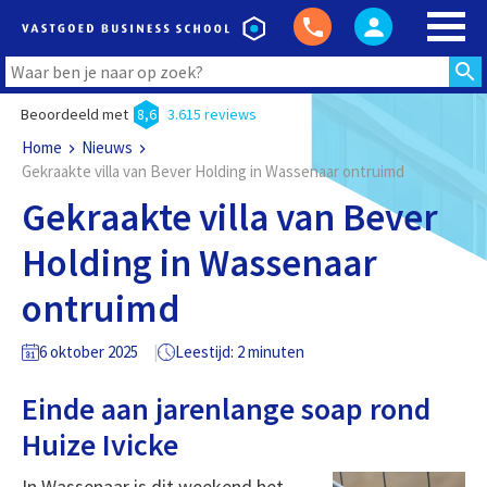
Beoordeeld met
8,6
3.615 reviews
Home
Nieuws
Gekraakte villa van Bever Holding in Wassenaar ontruimd
Gekraakte villa van Bever
Holding in Wassenaar
ontruimd
6 oktober 2025
Leestijd: 2 minuten
Einde aan jarenlange soap rond
Huize Ivicke
In Wassenaar is dit weekend het