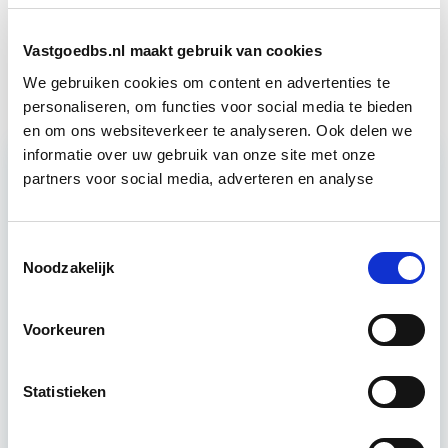
Vastgoedbs.nl maakt gebruik van cookies
Technisch Vastgoedbeheer
Start Direct starten
We gebruiken cookies om content en advertenties te
personaliseren, om functies voor social media te bieden
en om ons websiteverkeer te analyseren. Ook delen we
informatie over uw gebruik van onze site met onze
partners voor social media, adverteren en analyse
Relevant bij dit artikel
Vastgoedrecht & Bouwrecht
Toestemmingsselectie
Noodzakelijk
Leer hoe je problemen voorkomt én hoe je (helaas
onvermijdelijke) incidentele juridische ongelukken
Voorkeuren
zo goed mogelijk zelf kunt afhandelen. Klassikaal
en online…
Lees verder
Statistieken