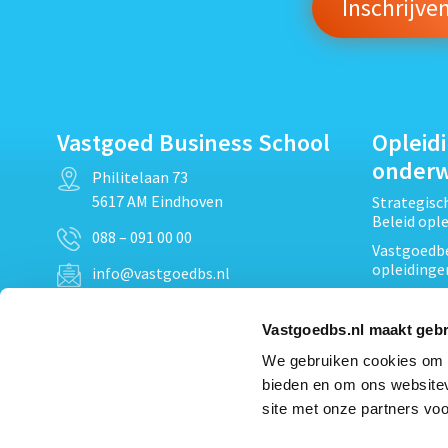
Vastgoed Business School
Opleid
onder
Philitelaan 73
5617 AM Eindhoven
Strategis
Beleid opl
088 – 091 00 00
Vastgoedbe
opleidinge
info@vastgoedbs.nl
Vastgoedre
KvK: 34153807
Projectont
Vastgoedbs.nl maakt gebr
BTW: NL809795863B01
Vastgoedpr
We gebruiken cookies om c
Techniek, 
bieden en om ons websitev
Opleiding
Heb je een vraag?
site met onze partners voo
Verduurzam
Neem
contact
met ons op
opleidinge