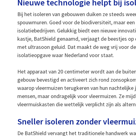
Nieuwe technologie helpt bij is
Bij het isoleren van gebouwen duiken ze steeds weer
spouwmuren. Goed voor de biodiversiteit, maar een 
isolatiebedrijven. Gelukkig biedt een nieuwe innovat
kastje, BatShield genaamd, verjaagt de beestjes op d
met ultrasoon geluid. Dat maakt de weg vrij voor d
isolatieopgave waar Nederland voor staat.
Het apparaat van 20 centimeter wordt aan de buite
gebouw bevestigd en activeert zich rond zonsopko
waarop vleermuizen terugkeren van hun nachtelijke j
mensen, maar ondragelijk voor vleermuizen. Ze mijd
vleermuiskasten die wettelijk verplicht zijn als alte
Sneller isoleren zonder vleermu
De BatShield vervangt het traditionele handwerk w