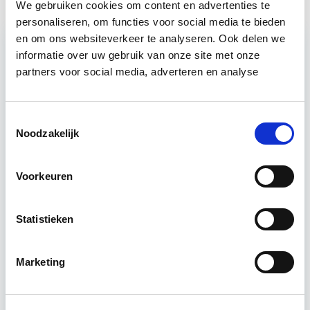
We gebruiken cookies om content en advertenties te
personaliseren, om functies voor social media te bieden
en om ons websiteverkeer te analyseren. Ook delen we
informatie over uw gebruik van onze site met onze
partners voor social media, adverteren en analyse
Relevant bij dit artikel
Vastgoedrecht
Toestemmingsselectie
Noodzakelijk
Wanneer de belangen groot zijn, is het enorm
belangrijk om haarscherp in beeld te hebben
welke afspraken er gemaakt worden en wat…
Voorkeuren
Lees verder
Statistieken
Utrecht
Marketing
4 uur per week
Eerstvolgende startdatum