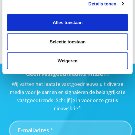
Details tonen
wo 10 mrt 2027 - Utrecht of Online
Alles toestaan
Meer informatie
Selectie toestaan
Weigeren
Geen vastgoednieuws missen?
Wij vatten het laatste vastgoednieuws uit diverse
media voor je samen en signaleren de belangrijkste
vastgoedtrends. Schrijf je in voor onze gratis
nieuwsbrief: