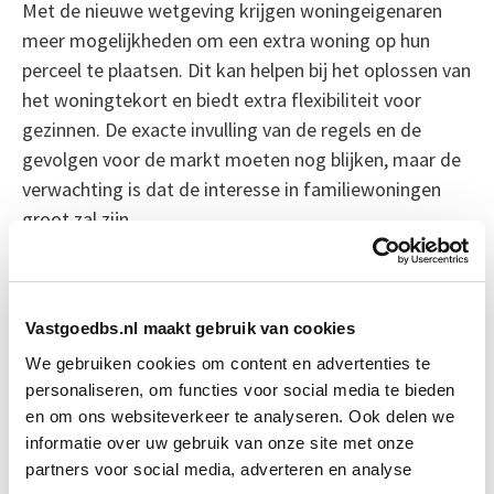
Met de nieuwe wetgeving krijgen woningeigenaren
meer mogelijkheden om een extra woning op hun
perceel te plaatsen. Dit kan helpen bij het oplossen van
het woningtekort en biedt extra flexibiliteit voor
gezinnen. De exacte invulling van de regels en de
gevolgen voor de markt moeten nog blijken, maar de
verwachting is dat de interesse in familiewoningen
groot zal zijn.
Bron: cobouw.nl
Vastgoedbs.nl maakt gebruik van cookies
Boeiend verhaal? Duik dan eens
We gebruiken cookies om content en advertenties te
in deze opleidingen:
personaliseren, om functies voor social media te bieden
en om ons websiteverkeer te analyseren. Ook delen we
Vastgoedrecht & Bouwrecht
Start wo 16 sep
informatie over uw gebruik van onze site met onze
partners voor social media, adverteren en analyse