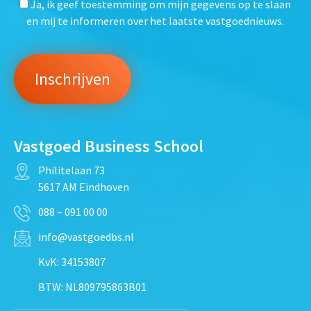
Ja, ik geef toestemming om mijn gegevens op te slaan
en mij te informeren over het laatste vastgoednieuws.
Vastgoed Business School
Philitelaan 73
5617 AM Eindhoven
088 – 091 00 00
info@vastgoedbs.nl
KvK: 34153807
BTW: NL809795863B01