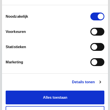
Circulair Bouwen
Start do 24 sep
Toestemmingsselectie
Noodzakelijk
Vergunningverlening, Handhaving
Start wo 11
en Stikstof
nov
Voorkeuren
Statistieken
Relevant bij dit artikel
Marketing
Vastgoedrecht & Bouwrecht
Details tonen
Leer hoe je problemen voorkomt én hoe je (helaas
onvermijdelijke) incidentele juridische ongelukken
zo goed mogelijk zelf kunt afhandelen. Klassikaal
Alles toestaan
en online…
Lees verder