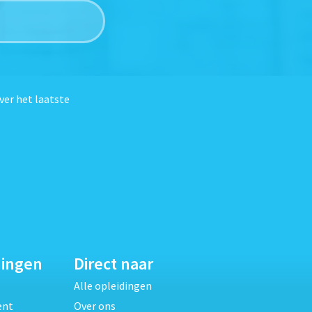
ver het laatste
dingen
Direct naar
Alle opleidingen
ent
Over ons