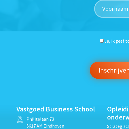
Ja, ik geef 
Vastgoed Business School
Opleid
onder
Philitelaan 73
5617 AM Eindhoven
Strategis