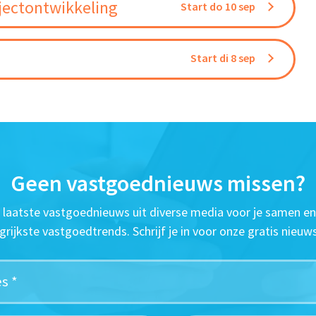
jectontwikkeling
Start do 10 sep
Start di 8 sep
Geen vastgoednieuws missen?
t laatste vastgoednieuws uit diverse media voor je samen en
grijkste vastgoedtrends. Schrijf je in voor onze gratis nieuws