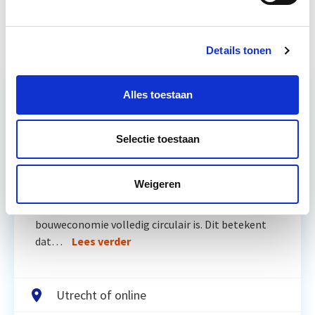
Business Case voor Vastgoed- &
Start do
Projectontwikkeling
10 sep
Details tonen
Alles toestaan
Relevant bij dit artikel
Circulair Bouwen
Selectie toestaan
Weigeren
Circulair bouwen is de toekomst. Letterlijk, want in
2050 wil de Nederlandse overheid dat de
bouweconomie volledig circulair is. Dit betekent
dat…
Lees verder
Utrecht of online