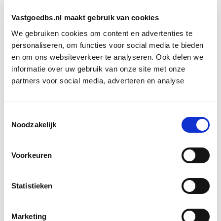
Vastgoedbs.nl maakt gebruik van cookies
Massaproductie is voor het bouwbedrijf de sleutel om
de prijs laag te houden. Toch blijft de frustratie:
We gebruiken cookies om content en advertenties te
personaliseren, om functies voor social media te bieden
innovatie wordt nu nog te vaak afgeremd door
en om ons websiteverkeer te analyseren. Ook delen we
regelgeving die niet meebeweegt met de praktijk.
informatie over uw gebruik van onze site met onze
partners voor social media, adverteren en analyse
Bron: cobouw.nl
Boeiend verhaal? Duik dan eens
Toestemmingsselectie
Noodzakelijk
in deze opleidingen:
Voorkeuren
Circulair Bouwen
Start do 24 sep
Statistieken
Bouwrecht
Start wo 16 sep
Marketing