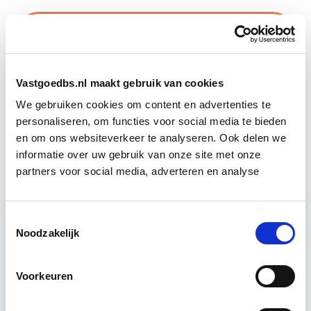
Business Case voor Vastgoed- &
Start do
Projectontwikkeling
10 sep
Vastgoedbs.nl maakt gebruik van cookies
Circulair Bouwen
Start do 24 sep
We gebruiken cookies om content en advertenties te
personaliseren, om functies voor social media te bieden
Vastgoedmanagement
Start ma 14 sep
en om ons websiteverkeer te analyseren. Ook delen we
informatie over uw gebruik van onze site met onze
partners voor social media, adverteren en analyse
Toestemmingsselectie
Relevant bij dit artikel
Noodzakelijk
Business Case voor Vastgoed- &
Projectontwikkeling
Voorkeuren
Tijdens deze opleiding leer je om integraal