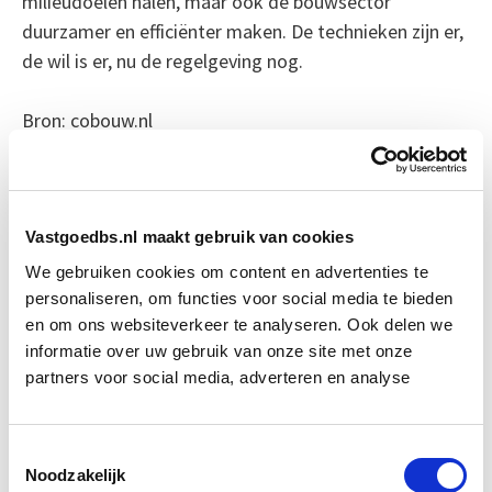
milieudoelen halen, maar ook de bouwsector
duurzamer en efficiënter maken. De technieken zijn er,
de wil is er, nu de regelgeving nog.
Bron: cobouw.nl
Boeiend verhaal? Duik dan eens
in deze opleidingen:
Vastgoedbs.nl maakt gebruik van cookies
We gebruiken cookies om content en advertenties te
Circulair Bouwen
Start do 24 sep
personaliseren, om functies voor social media te bieden
en om ons websiteverkeer te analyseren. Ook delen we
informatie over uw gebruik van onze site met onze
Aanbestedingsrecht
Start wo 27 jan
partners voor social media, adverteren en analyse
Vastgoedrecht & Bouwrecht
Start wo 16 sep
Toestemmingsselectie
Noodzakelijk