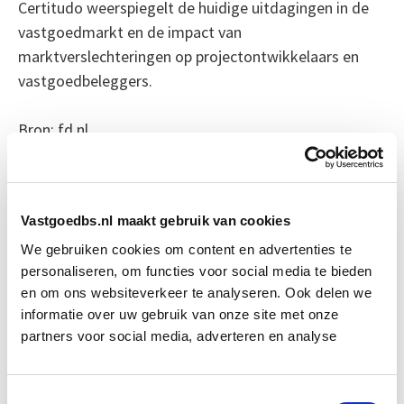
Certitudo weerspiegelt de huidige uitdagingen in de
vastgoedmarkt en de impact van
marktverslechteringen op projectontwikkelaars en
vastgoedbeleggers.
Bron: fd.nl
Boeiend verhaal? Duik dan eens
in deze opleidingen:
Vastgoedbs.nl maakt gebruik van cookies
We gebruiken cookies om content en advertenties te
Vastgoedmanagement
Start wo 16 sep
personaliseren, om functies voor social media te bieden
en om ons websiteverkeer te analyseren. Ook delen we
informatie over uw gebruik van onze site met onze
Vastgoedmarkt & Trends
Start wo 30 sep
partners voor social media, adverteren en analyse
Vastgoedfinanciering
Start do 19 nov
Toestemmingsselectie