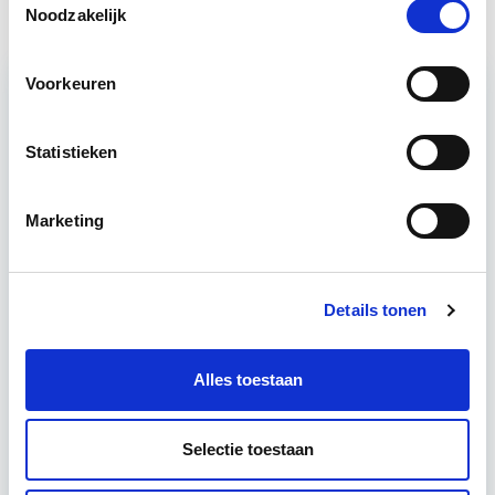
Noodzakelijk
Voorkeuren
Relevant bij dit artikel
Statistieken
Vastgoedmanagement
Marketing
De opleiding Vastgoedmanagement biedt een
helder, integraal denk- en werkmodel om op
strategisch en tactisch niveau jouw
Details tonen
vastgoedportefeuille optimaal te exploiteren.
De…
Lees verder
Alles toestaan
Utrecht en/of Online
Selectie toestaan
15 Lesdagen lesdag(en)