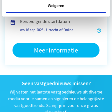
Weigeren
4 - 8 uur per week
Eerstvolgende startdatum
wo 16 sep 2026 - Utrecht of Online
Meer informatie
Geen vastgoednieuws missen?
Wij vatten het laatste vastgoednieuws uit diverse
media voor je samen en signaleren de belangrijkste
vastgoedtrends. Schrijf je in voor onze gratis