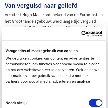
Van verguisd naar geliefd
Architect Hugh Maaskant, bekend van de Euromast en
het Groothandelsgebouw, werd lange tijd verguisd
vanwege zijn ‘kille’ stijl. Nu wordt hij gewaardeerd om
zijn durf en visie. Zijn brutalistische kantoorgebouw in
Mijdrecht geldt als een schoolvoorbeeld: glamoureus,
sculpturaal en met een onmiskenbare signatuur. Het
Vastgoedbs.nl maakt gebruik van cookies
staat er nog steeds – en krijgt meer bezoekers dan
We gebruiken cookies om content en advertenties te
ooit.
personaliseren, om functies voor social media te bieden
en om ons websiteverkeer te analyseren. Ook delen we
Met sociale media als aanjager, en duurzaamheid als
informatie over uw gebruik van onze site met onze
urgent thema, is brutalisme dus allesbehalve een stijl
partners voor social media, adverteren en analyse
van het verleden. Het is erfgoed in betonvorm – en het
verdient een tweede leven.
Toestemmingsselectie
Noodzakelijk
Bron: fd.nl