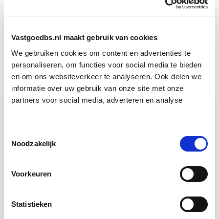
Verduurzaming Vastgoed en
Start di 8
DMJOP
sep
Vastgoedbs.nl maakt gebruik van cookies
Vastgoedmarkt & Trends
We gebruiken cookies om content en advertenties te
Start wo 30 sep
personaliseren, om functies voor social media te bieden
en om ons websiteverkeer te analyseren. Ook delen we
informatie over uw gebruik van onze site met onze
partners voor social media, adverteren en analyse
Relevant bij dit artikel
Circulair Bouwen
Toestemmingsselectie
Noodzakelijk
Circulair bouwen is de toekomst. Letterlijk, want in
Voorkeuren
2050 wil de Nederlandse overheid dat de
bouweconomie volledig circulair is. Dit betekent
Statistieken
dat…
Lees verder