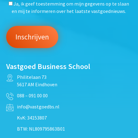
Ja, ik geef toestemming om mijn gegevens op te slaan
en mij te informeren over het laatste vastgoednieuws.
Vastgoed Business School
Philitelaan 73
5617 AM Eindhoven
088 – 091 00 00
info@vastgoedbs.nl
KvK: 34153807
BTW: NL809795863B01