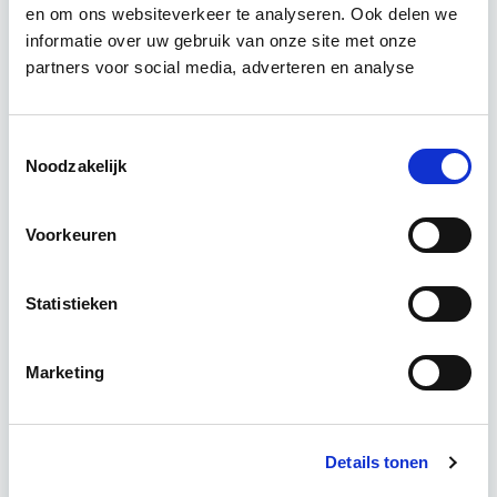
inzicht in de belangrijke aspecten van
en om ons websiteverkeer te analyseren. Ook delen we
brandveiligheid, waaronder de actuele
informatie over uw gebruik van onze site met onze
brandveiligheidseisen, het uitvoeren van een
partners voor social media, adverteren en analyse
brandveiligheidsscan en…
Lees verder
Toestemmingsselectie
Noodzakelijk
Deze opleiding is in Utrecht of Blended (een
combinatie van e-learnings en klassikaal) te
volgen
Voorkeuren
3 Lesdagen lesdag(en)
Statistieken
6 uur zelfstudie
Marketing
Eerstvolgende startdatum
Direct starten - Blended Learning
Details tonen