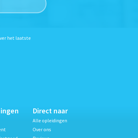
ver het laatste
dingen
Direct naar
Alle opleidingen
ent
Over ons