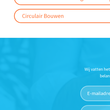
Circulair Bouwen
Wij vatten he
belan