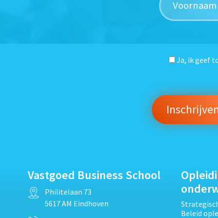
Ja, ik geef 
Vastgoed Business School
Opleid
onder
Philitelaan 73
5617 AM Eindhoven
Strategis
Beleid opl