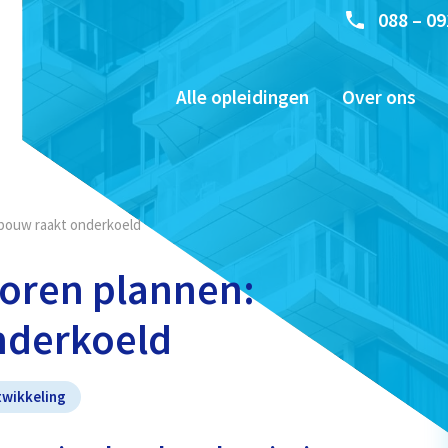
088 – 09
Alle opleidingen
Over ons
bouw raakt onderkoeld
roren plannen:
nderkoeld
wikkeling