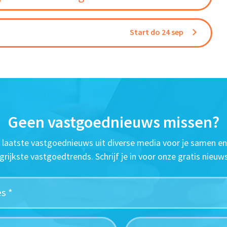
Start do 24 sep
Geen vastgoednieuws missen?
t laatste vastgoednieuws uit diverse media voor je samen en
grijkste vastgoedtrends. Schrijf je in voor onze gratis nieuws