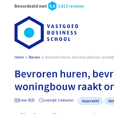
Beoordeeld met
8,6
3.615 reviews
Home
Nieuws
Bevroren huren, bevroren plannen: woning
Bevroren huren, bev
woningbouw raakt o
6 mei 2025
Leestijd: 3 minuten
Huurrecht
Ont