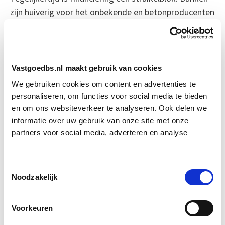
zijn huiverig voor het onbekende en betonproducenten
willen zich niet vastpinnen op één materiaal. Toch is de
bereidheid tot verandering groeiende, zeker nu
duurzaamheid ook bij klanten en gebouweigenaren
hoger op de agenda staat.
Vastgoedbs.nl maakt gebruik van cookies
We gebruiken cookies om content en advertenties te
Een marathon, geen sprint
personaliseren, om functies voor social media te bieden
en om ons websiteverkeer te analyseren. Ook delen we
De overgang naar uitstootloos bouwen is complex,
informatie over uw gebruik van onze site met onze
tijdrovend en kostbaar. Experts wijzen erop dat
partners voor social media, adverteren en analyse
technologieën als CO2-afvang en -opslag (CCS)
waarschijnlijk noodzakelijk blijven, zeker op korte
termijn. Toch wijst alles erop dat het begin is
Toestemmingsselectie
Noodzakelijk
gemaakt. Paebbl laat zien dat het anders kan – en
misschien wel moet.
Voorkeuren
Bron: nrc.nl