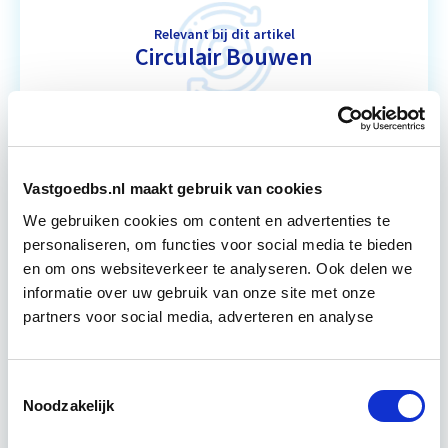
Relevant bij dit artikel
Circulair Bouwen
Circulair bouwen is de toekomst. Letterlijk, want in
2050 wil de Nederlandse overheid dat de
bouweconomie volledig circulair is. Dit betekent
Vastgoedbs.nl maakt gebruik van cookies
dat…
Lees verder
We gebruiken cookies om content en advertenties te
personaliseren, om functies voor social media te bieden
en om ons websiteverkeer te analyseren. Ook delen we
Utrecht of online
informatie over uw gebruik van onze site met onze
partners voor social media, adverteren en analyse
18 lesdagen lesdag(en)
4 uur per week zelfstudie
Toestemmingsselectie
Noodzakelijk
Eerstvolgende startdatum