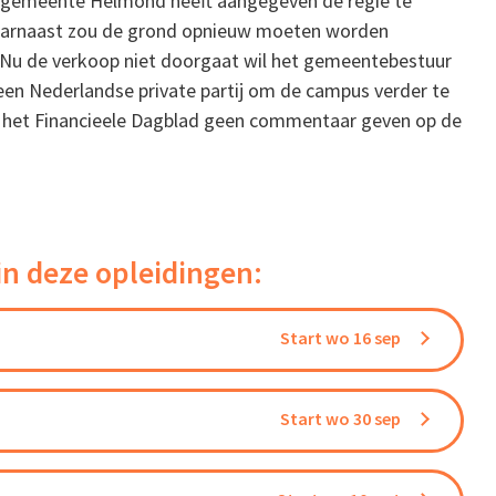
De gemeente Helmond heeft aangegeven de regie te
Daarnaast zou de grond opnieuw moeten worden
Nu de verkoop niet doorgaat wil het gemeentebestuur
n Nederlandse private partij om de campus verder te
n het Financieele Dagblad geen commentaar geven op de
in deze opleidingen:
Start wo 16 sep
Start wo 30 sep