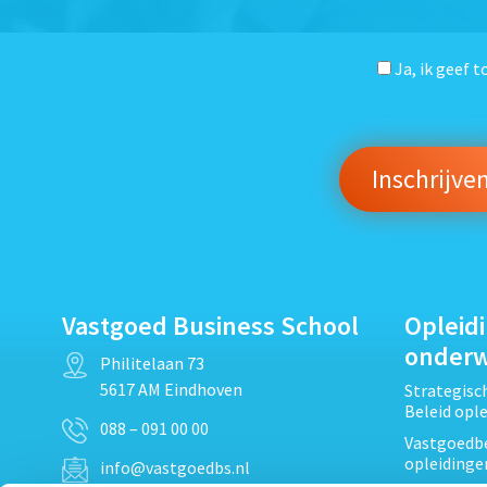
Ja, ik geef 
Vastgoed Business School
Opleid
onder
Philitelaan 73
5617 AM Eindhoven
Strategis
Beleid opl
088 – 091 00 00
Vastgoedbe
opleidinge
info@vastgoedbs.nl