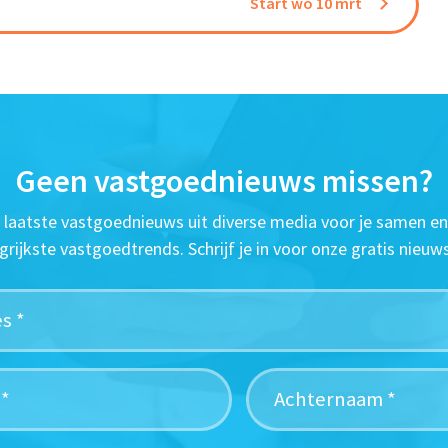
Start wo 10 mrt
Geen vastgoednieuws missen?
t laatste vastgoednieuws uit diverse media voor je samen en
grijkste vastgoedtrends. Schrijf je in voor onze gratis nieuws