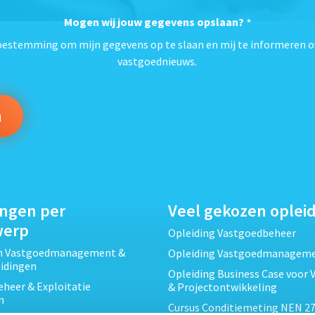
Mogen wij jouw gegevens opslaan?
*
toestemming om mijn gegevens op te slaan en mij te informeren o
vastgoednieuws.
ingen per
Veel gekozen oplei
werp
Opleiding Vastgoedbeheer
ch Vastgoedmanagement &
Opleiding Vastgoedmanagem
eidingen
Opleiding Business Case voor 
heer & Exploitatie
& Projectontwikkeling
n
Cursus Conditiemeting NEN 27