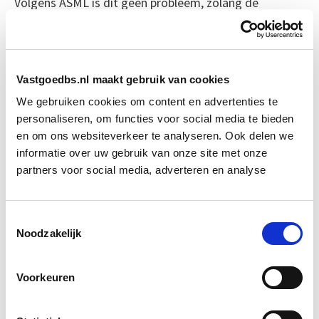
Volgens ASML is dit geen probleem, zolang de
gemeente als regisseur optreedt. Zij kan bepalen hoe
de subsidieaanvraag wordt opgeknipt en bij wie welk
deel terechtkomt. De opzet moet zo voorkomen dat
ontwikkelaars te veel winst maken of dat sociale
Vastgoedbs.nl maakt gebruik van cookies
huurwoningen na een paar jaar alweer van de markt
We gebruiken cookies om content en advertenties te
verdwijnen.
personaliseren, om functies voor social media te bieden
en om ons websiteverkeer te analyseren. Ook delen we
informatie over uw gebruik van onze site met onze
Met het nieuwe fonds is een stap gezet richting
partners voor social media, adverteren en analyse
breder gedragen woningbouw. Maar of het tempo
daarmee ook omhooggaat, blijft voorlopig de vraag.
Toestemmingsselectie
Bron: fd.nl
Noodzakelijk
Boeiend verhaal? Duik dan eens
Voorkeuren
in deze opleidingen: