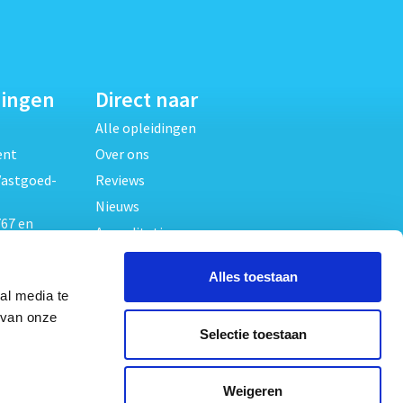
dingen
Direct naar
Alle opleidingen
ent
Over ons
Vastgoed-
Reviews
Nieuws
67 en
Accreditaties
FAQ
unde
Alles toestaan
Contact
al media te
Algemene voorwaarden
beheer
 van onze
Selectie toestaan
Privacy verklaring
oed
ouwrecht
Volg ons op
Weigeren
ed en