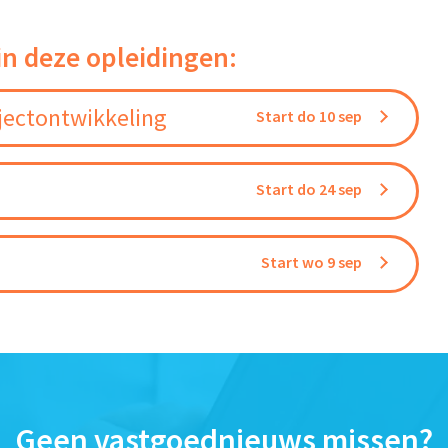
in deze opleidingen:
jectontwikkeling
Start do 10 sep
Start do 24 sep
Start wo 9 sep
Geen vastgoednieuws missen?