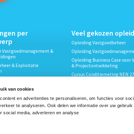
ingen per
Veel gekozen oplei
werp
Opleiding Vastgoedbeheer
ch Vastgoedmanagement &
Opleiding Vastgoedmanagem
eidingen
Opleiding Business Case voor 
heer & Exploitatie
& Projectontwikkeling
n
Cursus Conditiemeting NEN 27
cht & Contracten opleidingen
MJOP
wikkeling &
Opleiding Elementaire Bouwk
uik van cookies
ojecten opleidingen
Cursus EP-W Basis Woningen
ontent en advertenties te personaliseren, om functies voor soci
Onderhoud & Inspectie
Opleiding Professioneel VvE-
erkeer te analyseren. Ook delen we informatie over uw gebruik
en
r social media, adverteren en analyse
Opleiding Projectleider Vastg
ing en Energieprestatie
n
Opleiding Vastgoedrecht & B
Cursus Verduurzaming Vastgo