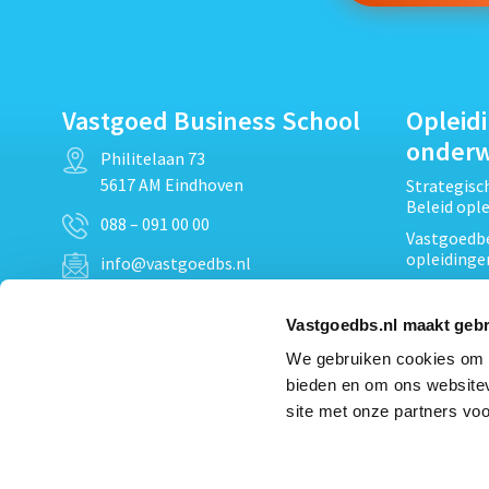
Vastgoed Business School
Opleid
onder
Philitelaan 73
5617 AM Eindhoven
Strategis
Beleid opl
088 – 091 00 00
Vastgoedbe
opleidinge
info@vastgoedbs.nl
Vastgoedre
KvK: 34153807
Projectont
Vastgoedbs.nl maakt gebr
BTW: NL809795863B01
Vastgoedpr
We gebruiken cookies om c
Techniek, 
bieden en om ons websitev
Opleiding
Heb je een vraag?
site met onze partners voo
Verduurzam
Neem
contact
met ons op
opleidinge