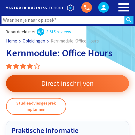
Beoordeeld met
8,6
3.615 reviews
Home
Opleidingen
Kernmodule: Office Hours
Kernmodule: Office Hours
Direct inschrijven
Studieadviesgesprek
inplannen
Praktische informatie