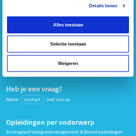
Details tonen
Vastgoed Business School
Philitelaan 73
Alles toestaan
5617 AM Eindhoven
088 – 091 00 00
Selectie toestaan
info@vastgoedbs.nl
KvK: 34153807
Weigeren
BTW: NL809795863B01
Heb je een vraag?
Neem
contact
met ons op
Opleidingen per onderwerp
Strategisch Vastgoedmanagement & Beleid opleidingen