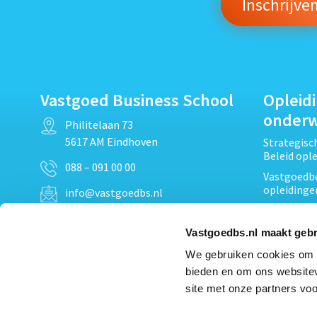
Vastgoed Business School
Opleid
onder
Philitelaan 73
5617 AM Eindhoven
Strategis
Beleid opl
088 – 091 00 00
Vastgoedbe
opleidinge
info@vastgoedbs.nl
Vastgoedre
KvK: 34153807
Projectont
Vastgoedbs.nl maakt gebr
BTW: NL809795863B01
Vastgoedpr
We gebruiken cookies om c
Techniek, 
bieden en om ons websitev
Opleiding
Heb je een vraag?
site met onze partners voo
Verduurzam
Neem
contact
met ons op
opleidinge