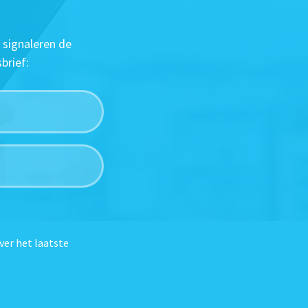
 signaleren de
brief:
ver het laatste