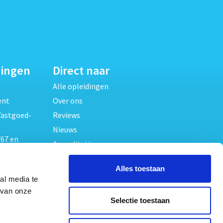
dingen
Direct naar
Alle opleidingen
ent
Over ons
Vastgoed-
Reviews
Nieuws
67 en
Accreditaties
FAQ
unde
Alles toestaan
Contact
al media te
Algemene voorwaarden
beheer
 van onze
Selectie toestaan
Privacy verklaring
oed
ouwrecht