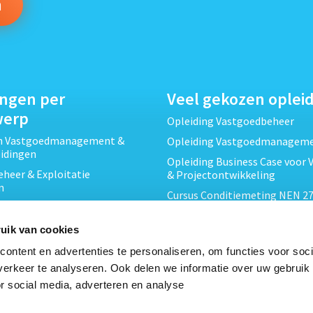
ingen per
Veel gekozen oplei
werp
Opleiding Vastgoedbeheer
ch Vastgoedmanagement &
Opleiding Vastgoedmanagem
eidingen
Opleiding Business Case voor 
heer & Exploitatie
& Projectontwikkeling
n
Cursus Conditiemeting NEN 27
cht & Contracten opleidingen
MJOP
wikkeling &
Opleiding Elementaire Bouwk
uik van cookies
ojecten opleidingen
Cursus EP-W Basis Woningen
ontent en advertenties te personaliseren, om functies voor soci
Onderhoud & Inspectie
Opleiding Professioneel VvE-
erkeer te analyseren. Ook delen we informatie over uw gebruik
en
r social media, adverteren en analyse
Opleiding Projectleider Vastg
ing en Energieprestatie
n
Opleiding Vastgoedrecht & B