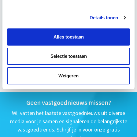
4 - 8 uur per week
Details tonen
Eerstvolgende startdatum
Alles toestaan
wo 16 sep 2026 - Utrecht of Online
Selectie toestaan
Meer informatie
Weigeren
Geen vastgoednieuws missen?
Wij vatten het laatste vastgoednieuws uit diverse
media voor je samen en signaleren de belangrijkste
vastgoedtrends. Schrijf je in voor onze gratis