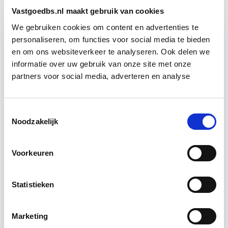
Vastgoedbs.nl maakt gebruik van cookies
We gebruiken cookies om content en advertenties te
personaliseren, om functies voor social media te bieden
en om ons websiteverkeer te analyseren. Ook delen we
Relevant bij dit artikel
informatie over uw gebruik van onze site met onze
Vastgoedmanagement
partners voor social media, adverteren en analyse
De opleiding Vastgoedmanagement biedt een
Toestemmingsselectie
Noodzakelijk
helder, integraal denk- en werkmodel om op
strategisch en tactisch niveau jouw
vastgoedportefeuille optimaal te exploiteren.
Voorkeuren
De…
Lees verder
Statistieken
Utrecht en/of Online
Marketing
15 Lesdagen lesdag(en)