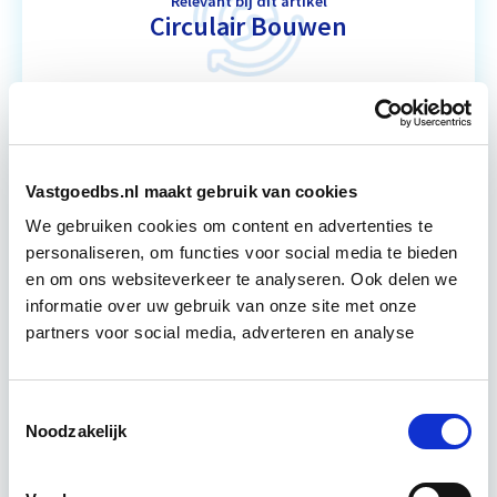
Relevant bij dit artikel
Circulair Bouwen
Circulair bouwen is de toekomst. Letterlijk, want in
2050 wil de Nederlandse overheid dat de
bouweconomie volledig circulair is. Dit betekent
dat…
Lees verder
Vastgoedbs.nl maakt gebruik van cookies
We gebruiken cookies om content en advertenties te
personaliseren, om functies voor social media te bieden
Utrecht of online
en om ons websiteverkeer te analyseren. Ook delen we
informatie over uw gebruik van onze site met onze
18 lesdagen lesdag(en)
partners voor social media, adverteren en analyse
4 uur per week zelfstudie
Toestemmingsselectie
Eerstvolgende startdatum
Noodzakelijk
do 24 sep 2026 - Zie lesinformatie