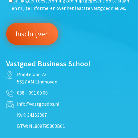
Ja, ik geef toestemming om mijn gegevens op te slaan
en mij te informeren over het laatste vastgoednieuws.
Vastgoed Business School
Philitelaan 73
5617 AM Eindhoven
088 – 091 00 00
info@vastgoedbs.nl
KvK: 34153807
BTW: NL809795863B01