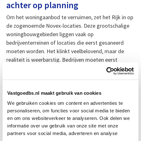
achter op planning
Om het woningaanbod te verruimen, zet het Rijk in op
de zogenoemde Novex-locaties. Deze grootschalige
woningbouwgebieden liggen vaak op
bedrijventerreinen of locaties die eerst gesaneerd
moeten worden. Het klinkt veelbelovend, maar de
realiteit is weerbarstig. Bedrijven moeten eerst
verplaatst, grond moet worden gesaneerd en er is
forse infrastructuur nodig.
Boelhouwer stelt dat de benodigde investeringen nog
Vastgoedbs.nl maakt gebruik van cookies
lang niet op het niveau liggen om deze ambities waar
We gebruiken cookies om content en advertenties te
te maken. “De woningbouwplannen zijn niet realistisch
personaliseren, om functies voor social media te bieden
en om ons websiteverkeer te analyseren. Ook delen we
in verhouding tot het beschikbare budget,” zegt hij.
informatie over uw gebruik van onze site met onze
Zeker niet als twee derde van die woningen
partners voor social media, adverteren en analyse
betaalbaar moet zijn.