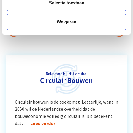
Projectontwikkeling
Selectie toestaan
10 sep
Weigeren
Vergunningverlening, Handhaving
Start wo 11
en Stikstof
nov
Relevant bij dit artikel
Circulair Bouwen
Circulair bouwen is de toekomst. Letterlijk, want in
2050 wil de Nederlandse overheid dat de
bouweconomie volledig circulair is. Dit betekent
dat…
Lees verder