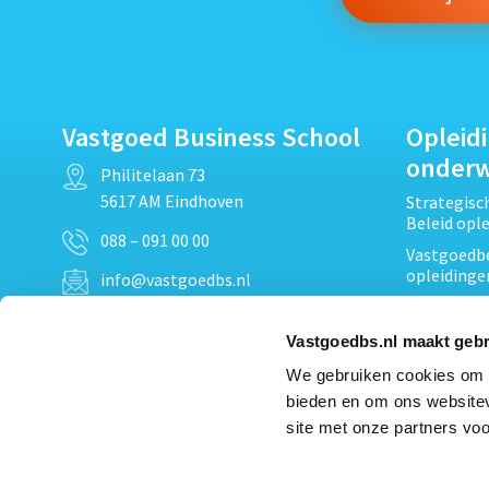
Vastgoed Business School
Opleid
onder
Philitelaan 73
5617 AM Eindhoven
Strategis
Beleid opl
088 – 091 00 00
Vastgoedbe
opleidinge
info@vastgoedbs.nl
Vastgoedre
KvK: 34153807
Projectont
Vastgoedbs.nl maakt gebr
BTW: NL809795863B01
Vastgoedpr
We gebruiken cookies om c
Techniek, 
bieden en om ons websitev
Opleiding
Heb je een vraag?
site met onze partners voo
Verduurzam
Neem
contact
met ons op
opleidinge