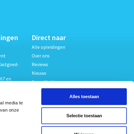
dingen
Direct naar
Alle opleidingen
ent
Over ons
Vastgoed-
Reviews
Nieuws
67 en
Accreditaties
FAQ
unde
Alles toestaan
Contact
al media te
Algemene voorwaarden
beheer
 van onze
Selectie toestaan
Privacy verklaring
oed
ouwrecht