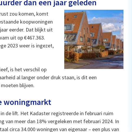
urder dan een jaar geleden
 rust zou komen, komt
n bestaande koopwoningen
r eerder. Dat blijkt uit
kwam uit op €467.363.
ge 2023 weer is ingezet,
f, is het verschil op
arheid al langer onder druk staan, is dit een
 moeten blijven.
de woningmarkt
 in de lift. Het Kadaster registreerde in februari ruim
ng van meer dan 18% vergeleken met februari 2024. In
taal circa 34.000 woningen van eigenaar – een plus van