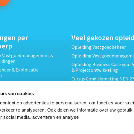
ingen per
Veel gekozen oplei
werp
Opleiding Vastgoedbeheer
ch Vastgoedmanagement &
Opleiding Vastgoedmanagem
eidingen
Opleiding Business Case voor 
heer & Exploitatie
& Projectontwikkeling
n
Cursus Conditiemeting NEN 27
cht & Contracten opleidingen
MJOP
wikkeling &
Opleiding Elementaire Bouwk
uik van cookies
ojecten opleidingen
Cursus EP-W Basis Woningen
ontent en advertenties te personaliseren, om functies voor soci
Onderhoud & Inspectie
Opleiding Professioneel VvE-
erkeer te analyseren. Ook delen we informatie over uw gebruik
en
r social media, adverteren en analyse
Opleiding Projectleider Vastg
ing en Energieprestatie
n
Opleiding Vastgoedrecht & B