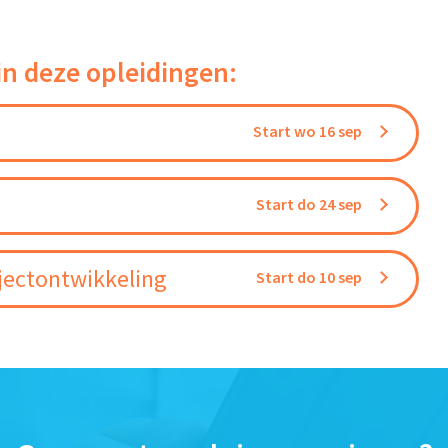
in deze opleidingen:
Start wo 16 sep
Start do 24 sep
jectontwikkeling
Start do 10 sep