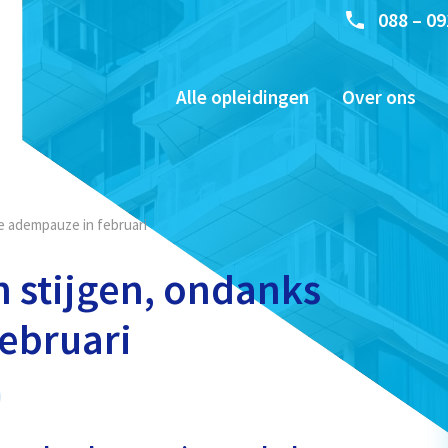
088 – 09
Alle opleidingen
Over ons
te adempauze in februari
n stijgen, ondanks
februari