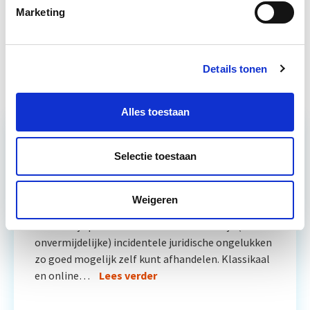
Projectontwikkeling
10 sep
Marketing
Circulair Bouwen
Start do 24 sep
Details tonen
Alles toestaan
Selectie toestaan
Relevant bij dit artikel
Vastgoedrecht & Bouwrecht
Weigeren
Leer hoe je problemen voorkomt én hoe je (helaas
onvermijdelijke) incidentele juridische ongelukken
zo goed mogelijk zelf kunt afhandelen. Klassikaal
en online…
Lees verder