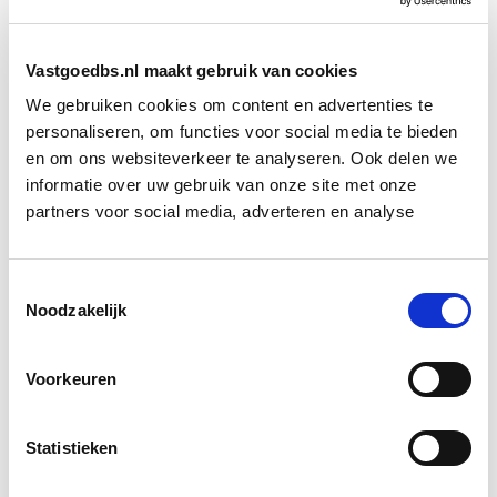
Voor politieke partijen is het thema ‘betaalbaar
Vastgoedbs.nl maakt gebruik van cookies
wonen’ een speerpunt bij de komende verkiezingen.
Maar zonder duidelijke keuzes over wat we willen
We gebruiken cookies om content en advertenties te
personaliseren, om functies voor social media te bieden
beschermen, en wat we bereid zijn op te geven,
en om ons websiteverkeer te analyseren. Ook delen we
verandert er weinig. Meer bouwen is noodzakelijk —
informatie over uw gebruik van onze site met onze
maar het zal ook ergens ruimte moeten krijgen.
partners voor social media, adverteren en analyse
Bron: fd.nl
Toestemmingsselectie
Boeiend verhaal? Duik dan eens
Noodzakelijk
in deze opleidingen:
Voorkeuren
Vastgoedrecht & Bouwrecht
Start wo 16 sep
Statistieken
Business Case voor Vastgoed- &
Start do