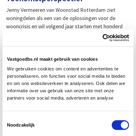
Jenny Vermeeren van Woonstad Rotterdam ziet
woningdelen als een van de oplossingen voor de
wooncrisis en wil volgend jaar starten met honderd
woningen. Er moeten echter nog veel zaken geregeld
worden, zoals de contractvorm en de match tussen
bewoners. Ondanks twijfels over de
langetermijnoplossing, wordt erkend dat woningdelen
Vastgoedbs.nl maakt gebruik van cookies
een noodzakelijke maatregel is om de huidige
We gebruiken cookies om content en advertenties te
schaarste te bestrijden.
personaliseren, om functies voor social media te bieden
en om ons websiteverkeer te analyseren. Ook delen we
informatie over uw gebruik van onze site met onze
Jolande Uringa van Woonin ziet woningdelen als een
partners voor social media, adverteren en analyse
tijdelijke oplossing, maar erkent dat dit weleens een
permanent karakter kan krijgen. Ze verwacht dat het
normaal wordt voor jongeren om tot hun dertigste
Toestemmingsselectie
met vrienden samen te wonen vanwege de huidige
Noodzakelijk
woningmarkt.