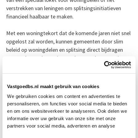
verstrekken van leningen om splitsingsinitiatieven
financieel haalbaar te maken.
Met een woningtekort dat de komende jaren niet snel
opgelost zal worden, kunnen gemeenten door slim
beleid op woningdelen en splitsing direct bijdragen
aan een betere benutting van bestaande woonruimte.
Bron: cobouw.nl
Vastgoedbs.nl maakt gebruik van cookies
Boeiend verhaal? Duik dan eens
We gebruiken cookies om content en advertenties te
in deze opleidingen:
personaliseren, om functies voor social media te bieden
en om ons websiteverkeer te analyseren. Ook delen we
informatie over uw gebruik van onze site met onze
Huurrecht Woonruimte
Start wo 12 mei
partners voor social media, adverteren en analyse