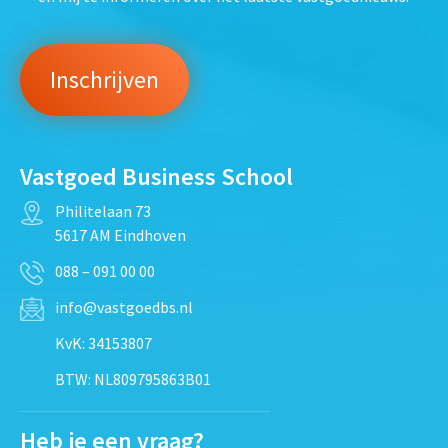
Vastgoed Business School
Philitelaan 73
5617 AM Eindhoven
088 – 091 00 00
info@vastgoedbs.nl
KvK: 34153807
BTW: NL809795863B01
Heb je een vraag?