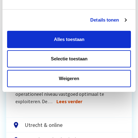
Huurrecht Woonruimte
Start wo 12 mei
Details tonen
Alles toestaan
Relevant bij dit artikel
Vastgoedbeheer
Selectie toestaan
Weigeren
De opleiding Vastgoedbeheer biedt jou een helder,
integraal denk- en werkmodel om op tactisch en
operationeel niveau vastgoed optimaal te
exploiteren. De…
Lees verder
Utrecht & online