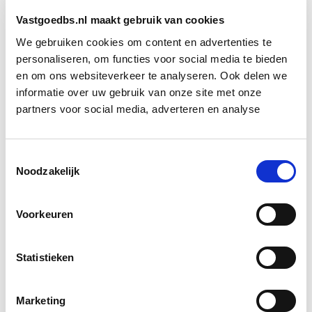
Een vermogenswinstbelasting betekent niet het einde
van huiseigendom als investering. Wel zorgt het
Vastgoedbs.nl maakt gebruik van cookies
ervoor dat de opbrengst eerlijker verdeeld wordt, en
We gebruiken cookies om content en advertenties te
dat starters eindelijk weer een eerlijke kans krijgen op
personaliseren, om functies voor social media te bieden
de woningmarkt.
en om ons websiteverkeer te analyseren. Ook delen we
informatie over uw gebruik van onze site met onze
partners voor social media, adverteren en analyse
Bron: fd.nl
Boeiend verhaal? Duik dan eens
Toestemmingsselectie
in deze opleidingen:
Noodzakelijk
Vastgoedbeheer
Voorkeuren
Start wo 9 sep
Statistieken
Business Case voor Vastgoed- &
Start do
Projectontwikkeling
10 sep
Marketing