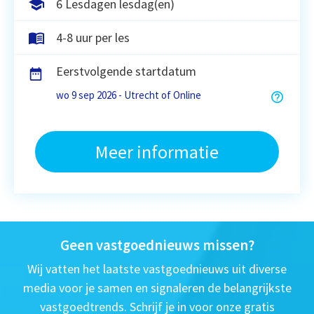
6 Lesdagen lesdag(en)
4-8 uur per les
Eerstvolgende startdatum
wo 9 sep 2026 - Utrecht of Online
Meer informatie
Geen vastgoednieuws missen?
Wij vatten het laatste vastgoednieuws uit diverse
media voor je samen en signaleren de belangrijkste
vastgoedtrends. Schrijf je in voor onze gratis