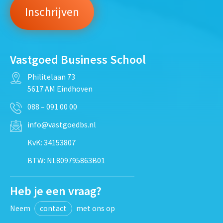
Vastgoed Business School
Philitelaan 73
5617 AM Eindhoven
088 – 091 00 00
info@vastgoedbs.nl
KvK: 34153807
BTW: NL809795863B01
Heb je een vraag?
Neem
contact
met ons op