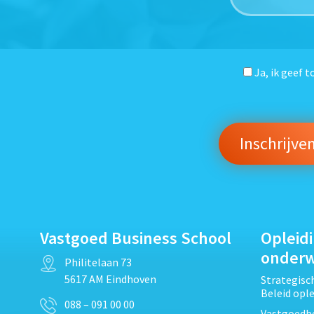
Ja, ik geef 
Vastgoed Business School
Opleid
onder
Philitelaan 73
5617 AM Eindhoven
Strategis
Beleid opl
088 – 091 00 00
Vastgoedbe