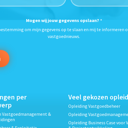
Mogen wij jouw gegevens opslaan?
*
toestemming om mijn gegevens op te slaan en mij te informeren o
vastgoednieuws.
ingen per
Veel gekozen oplei
werp
Opleiding Vastgoedbeheer
ch Vastgoedmanagement &
Opleiding Vastgoedmanagem
eidingen
Opleiding Business Case voor 
heer & Exploitatie
& Projectontwikkeling