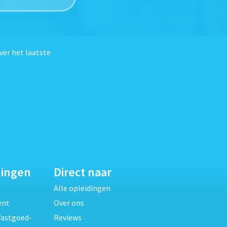
ver het laatste
dingen
Direct naar
Alle opleidingen
ent
Over ons
Vastgoed-
Reviews