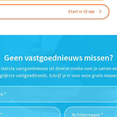
Start vr 25 sep
Geen vastgoednieuws missen?
t laatste vastgoednieuws uit diverse media voor je samen en
grijkste vastgoedtrends. Schrijf je in voor onze gratis nieuws