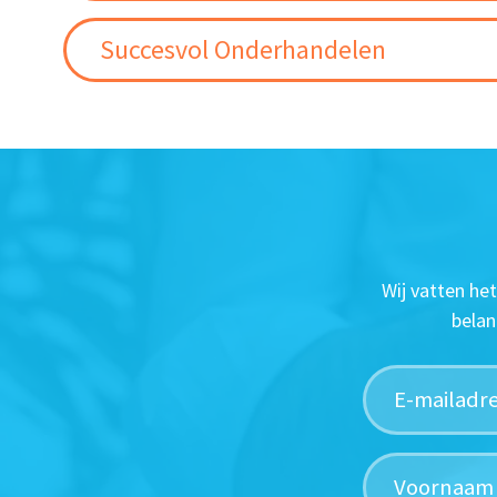
Succesvol Onderhandelen
Wij vatten he
belan