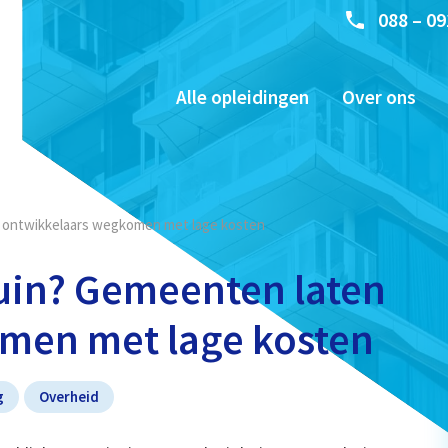
088 – 09
Alle opleidingen
Over ons
n ontwikkelaars wegkomen met lage kosten
tuin? Gemeenten laten
men met lage kosten
g
Overheid