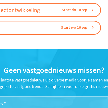
jectontwikkeling
Start do 10 sep
Start wo 16 sep
Geen vastgoednieuws missen?
t laatste vastgoednieuws uit diverse media voor je samen en
grijkste vastgoedtrends. Schrijf je in voor onze gratis nieuws