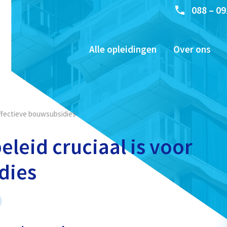
088 – 09
Alle opleidingen
Over ons
effectieve bouwsubsidies
eid cruciaal is voor
dies