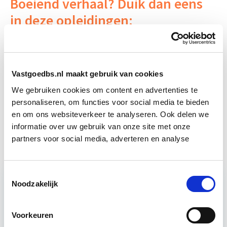
Boeiend verhaal? Duik dan eens
in deze opleidingen:
Proptech & Datagedreven Assetmanagement
Vastgoedbs.nl maakt gebruik van cookies
Verduurzaming Vastgoed en
Start di 8
We gebruiken cookies om content en advertenties te
DMJOP
sep
personaliseren, om functies voor social media te bieden
en om ons websiteverkeer te analyseren. Ook delen we
Circulair Bouwen
Start do 24 sep
informatie over uw gebruik van onze site met onze
partners voor social media, adverteren en analyse
Toestemmingsselectie
Noodzakelijk
Relevant bij dit artikel
Circulair Bouwen
Voorkeuren