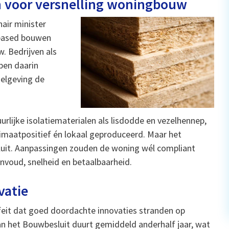
n voor versnelling woningbouw
air minister
obased bouwen
. Bedrijven als
pen daarin
gelgeving de
ijke isolatiematerialen als lisdodde en vezelhennep,
klimaatpositief én lokaal geproduceerd. Maar het
sluit. Aanpassingen zouden de woning wél compliant
nvoud, snelheid en betaalbaarheid.
vatie
 feit dat goed doordachte innovaties stranden op
van het Bouwbesluit duurt gemiddeld anderhalf jaar, wat