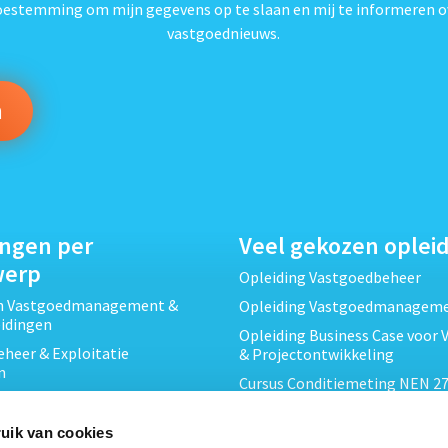
toestemming om mijn gegevens op te slaan en mij te informeren o
vastgoednieuws.
ingen per
Veel gekozen oplei
werp
Opleiding Vastgoedbeheer
ch Vastgoedmanagement &
Opleiding Vastgoedmanagem
eidingen
Opleiding Business Case voor 
heer & Exploitatie
& Projectontwikkeling
n
Cursus Conditiemeting NEN 27
cht & Contracten opleidingen
MJOP
wikkeling &
Opleiding Elementaire Bouwk
uik van cookies