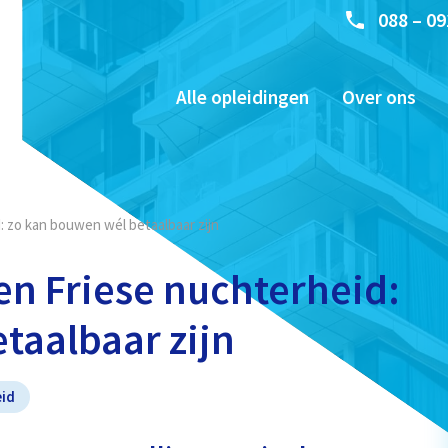
088 – 09
Alle opleidingen
Over ons
: zo kan bouwen wél betaalbaar zijn
en Friese nuchterheid:
taalbaar zijn
id