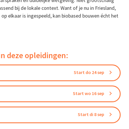
nafspraken en duidelijke wetgeving. Niet grootschalig
send bij de lokale context. Want of je nu in Friesland,
op elkaar is ingespeeld, kan biobased bouwen écht het
in deze opleidingen:
Start do 24 sep
Start wo 16 sep
Start di 8 sep