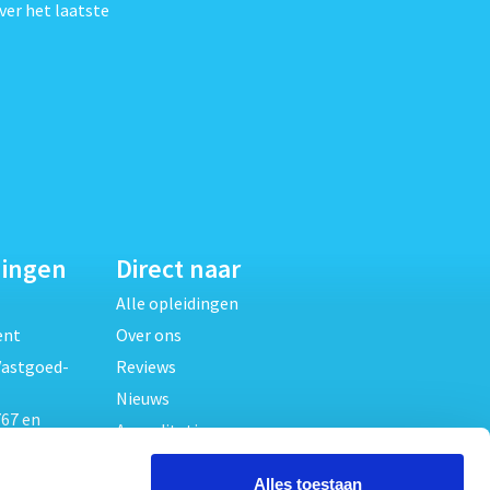
ver het laatste
dingen
Direct naar
Alle opleidingen
ent
Over ons
Vastgoed-
Reviews
Nieuws
67 en
Accreditaties
FAQ
unde
Alles toestaan