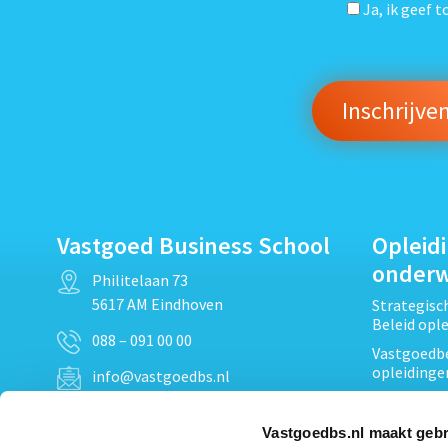
Ja, ik geef 
Vastgoed Business School
Opleid
onder
Philitelaan 73
5617 AM Eindhoven
Strategis
Beleid opl
088 – 091 00 00
Vastgoedbe
opleidinge
info@vastgoedbs.nl
Vastgoedre
KvK: 34153807
Projectont
Vastgoedbs.nl maakt gebr
BTW: NL809795863B01