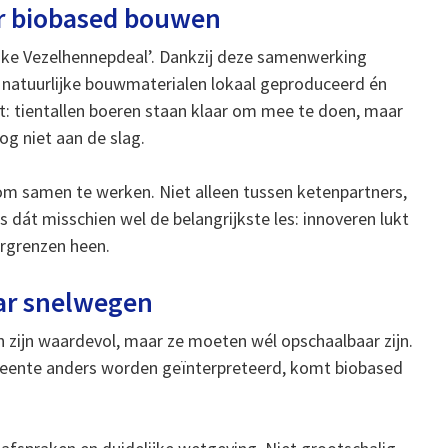
or biobased bouwen
yske Vezelhennepdeal’. Dankzij deze samenwerking
natuurlijke bouwmaterialen lokaal geproduceerd én
ot: tientallen boeren staan klaar om mee te doen, maar
g niet aan de slag.
 om samen te werken. Niet alleen tussen ketenpartners,
s dát misschien wel de belangrijkste les: innoveren lukt
orgrenzen heen.
ar snelwegen
n zijn waardevol, maar ze moeten wél opschaalbaar zijn.
gemeente anders worden geïnterpreteerd, komt biobased