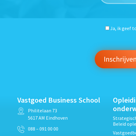
Ja, ik geef 
Vastgoed Business School
Opleid
onder
Philitelaan 73
5617 AM Eindhoven
Strategis
Beleid opl
088 – 091 00 00
Vastgoedbe