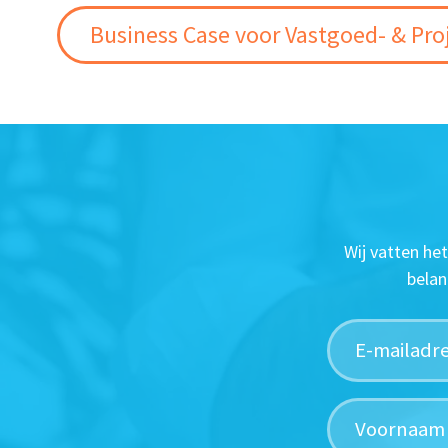
Business Case voor Vastgoed- & Pro
Wij vatten he
belan