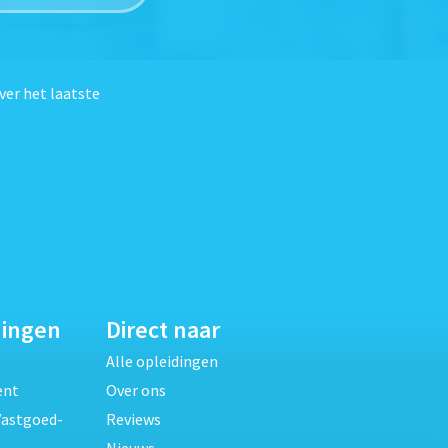
ver het laatste
dingen
Direct naar
Alle opleidingen
ent
Over ons
Vastgoed-
Reviews
Nieuws