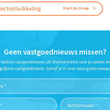
jectontwikkeling
Start do 10 sep
Geen vastgoednieuws missen?
t laatste vastgoednieuws uit diverse media voor je samen en
grijkste vastgoedtrends. Schrijf je in voor onze gratis nieuws