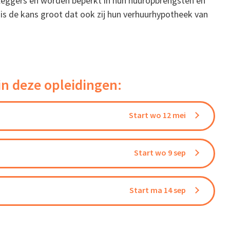
leggers én worden beperkt in hun huuropbrengsten én
 is de kans groot dat ook zij hun verhuurhypotheek van
in deze opleidingen:
Start wo 12 mei
Start wo 9 sep
Start ma 14 sep