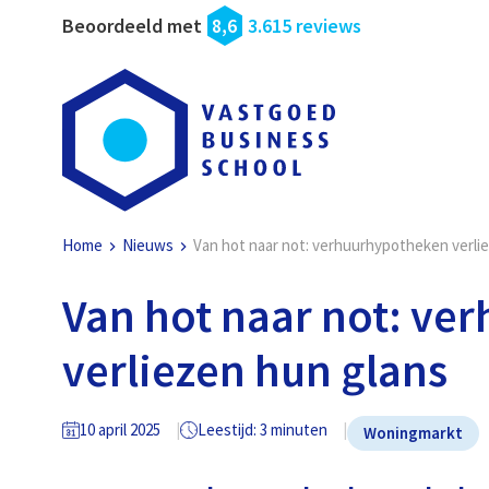
Beoordeeld met
8,6
3.615 reviews
Home
Nieuws
Van hot naar not: verhuurhypotheken verli
Van hot naar not: v
verliezen hun glans
10 april 2025
Leestijd: 3 minuten
Woningmarkt