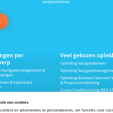
vastgoednieuws.
ingen per
Veel gekozen oplei
werp
Opleiding Vastgoedbeheer
ch Vastgoedmanagement &
Opleiding Vastgoedmanagem
eidingen
Opleiding Business Case voor 
heer & Exploitatie
& Projectontwikkeling
n
Cursus Conditiemeting NEN 27
cht & Contracten opleidingen
MJOP
wikkeling &
Opleiding Elementaire Bouwk
uik van cookies
ojecten opleidingen
Cursus EP-W Basis Woningen
ontent en advertenties te personaliseren, om functies voor soci