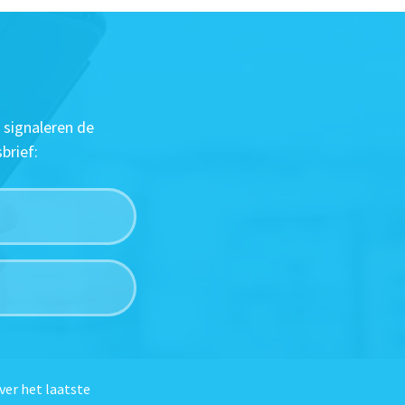
 signaleren de
brief:
ver het laatste