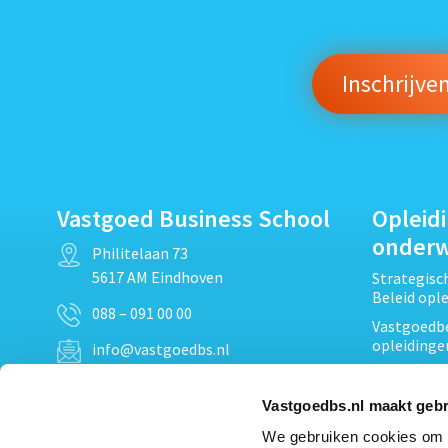
Vastgoed Business School
Opleid
onder
Philitelaan 73
5617 AM Eindhoven
Strategis
Beleid opl
088 – 091 00 00
Vastgoedbe
opleidinge
info@vastgoedbs.nl
Vastgoedre
KvK: 34153807
Projectont
Vastgoedbs.nl maakt gebr
BTW: NL809795863B01
Vastgoedpr
We gebruiken cookies om c