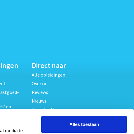
dingen
Direct naar
Alle opleidingen
ent
Over ons
Vastgoed-
Reviews
Nieuws
67 en
Accreditaties
FAQ
unde
Alles toestaan
Contact
al media te