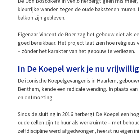
De Don Boscokerk in Venlo herbergt geen mis meer, 
kleurrijke wanden tegen de oude bakstenen muren. D
balkon zijn gebleven.
Eigenaar Vincent de Boer zag het gebouw niet als een
goed bereikbaar. Het project laat zien hoe religie
– zónder het karakter van het gebouw te verliezen.
In De Koepel werk je nu vrijwillig
De iconische Koepelgevangenis in Haarlem, gebouw
Bentham, kende een radicale wending. In plaats van o
en ontmoeting.
Sinds de sluiting in 2016 herbergt De Koepel een hog
oude cellen zijn te huur als werkruimte – met behoud
zelfdiscipline werd afgedwongen, heerst nu eigen init