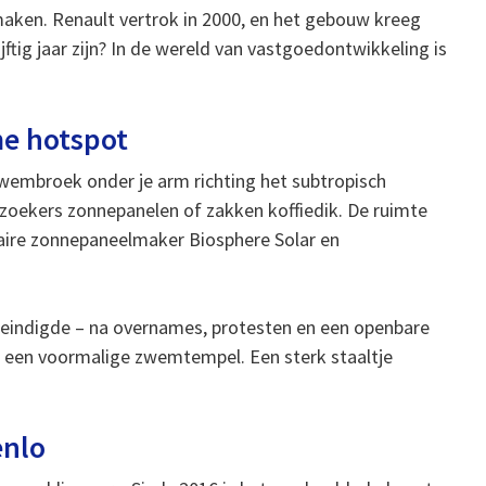
maken. Renault vertrok in 2000, en het gebouw kreeg
ijftig jaar zijn? In de wereld van vastgoedontwikkeling is
e hotspot
wembroek onder je arm richting het subtropisch
oekers zonnepanelen of zakken koffiedik. De ruimte
ulaire zonnepaneelmaker Biosphere Solar en
s eindigde – na overnames, protesten en een openbare
 in een voormalige zwemtempel. Een sterk staaltje
enlo