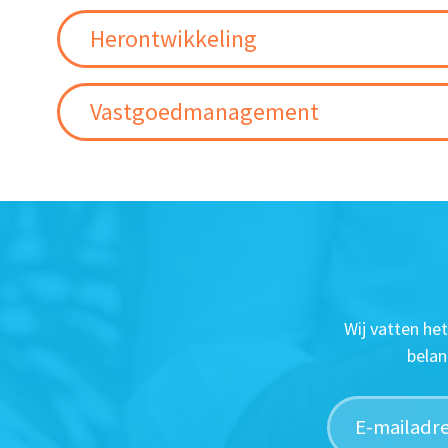
Herontwikkeling
Vastgoedmanagement
Wij vatten he
belan