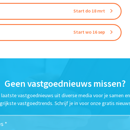
Start do 18 mrt
Start wo 16 sep
Geen vastgoednieuws missen?
t laatste vastgoednieuws uit diverse media voor je samen en
grijkste vastgoedtrends. Schrijf je in voor onze gratis nieuws