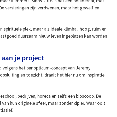
maar klimmers. Sinds 2016 is het een boulderhal, met
e versieringen zijn verdwenen, maar het gewelf en
 spirituele plek, maar als ideale klimhal: hoog, ruim en
us vastgoed duurzaam nieuw leven ingeblazen kan worden
 aan je project
d volgens het panopticum-concept van Jeremy
psluiting en toezicht, draait het hier nu om inspiratie
eschool, bedrijven, horeca en zelfs een bioscoop. De
 van hun originele sfeer, maar zonder cipier. Waar ooit
iatief.