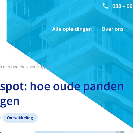
088 – 09
Alle opleidingen
Over ons
n een tweede leven krijgen
tspot: hoe oude panden
jgen
Ontwikkeling