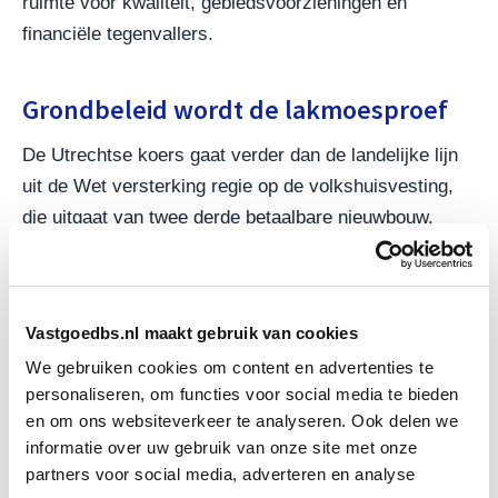
ruimte voor kwaliteit, gebiedsvoorzieningen en
financiële tegenvallers.
Grondbeleid wordt de lakmoesproef
De Utrechtse koers gaat verder dan de landelijke lijn
uit de Wet versterking regie op de volkshuisvesting,
die uitgaat van twee derde betaalbare nieuwbouw.
Omdat die wet een ondergrens stelt, kan Utrecht
lokaal voor een hoger aandeel betaalbaar kiezen.
De coalitie wil met actief grondbeleid meer sturen en
Vastgoedbs.nl maakt gebruik van cookies
maakt daarvoor jaarlijks tot 12 miljoen euro vrij.
We gebruiken cookies om content en advertenties te
Ontwikkelaars betwijfelen of dat genoeg is voor de
personaliseren, om functies voor social media te bieden
en om ons websiteverkeer te analyseren. Ook delen we
omvang van de opgave. Voor de praktijk betekent dit
informatie over uw gebruik van onze site met onze
dat grondpositie, programma, kwaliteitseisen en
partners voor social media, adverteren en analyse
publieke bijdragen eerder integraal moeten worden