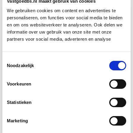
Vastgoedbs.nl maakt gebruik van cookies
We gebruiken cookies om content en advertenties te
personaliseren, om functies voor social media te bieden
Relevant bij dit artikel
en om ons websiteverkeer te analyseren. Ook delen we
Klanttevredenheid &
informatie over uw gebruik van onze site met onze
Huisvestingskwaliteit
partners voor social media, adverteren en analyse
Het succes van het vastgoedbedrijf zit in de
Toestemmingsselectie
uitvoering, niet in het maken van plannen.
Noodzakelijk
Verhoogde klanttevredenheid en
huisvestingskwaliteit levert altijd voordeel…
Lees verder
Voorkeuren
Statistieken
Utrecht
1 lesdag lesdag(en)
Marketing