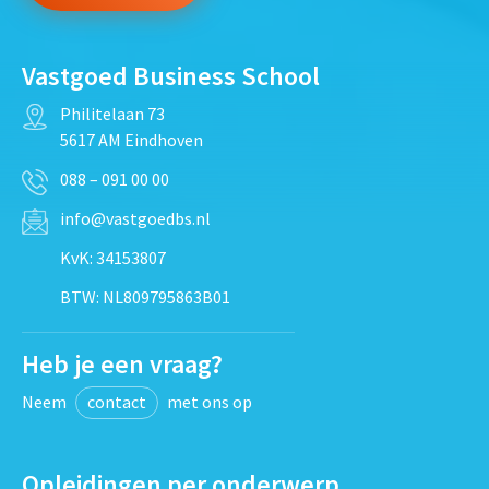
Vastgoed Business School
Philitelaan 73
5617 AM Eindhoven
088 – 091 00 00
info@vastgoedbs.nl
KvK: 34153807
BTW: NL809795863B01
Heb je een vraag?
Neem
contact
met ons op
Opleidingen per onderwerp