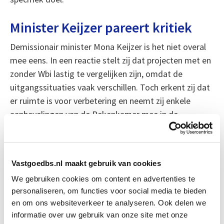
Minister Keijzer pareert kritiek
Demissionair minister Mona Keijzer is het niet overal
mee eens. In een reactie stelt zij dat projecten met en
zonder Wbi lastig te vergelijken zijn, omdat de
uitgangssituaties vaak verschillen. Toch erkent zij dat
er ruimte is voor verbetering en neemt zij enkele
aanbevelingen van de Rekenkamer mee in de
voorbereidingen voor een nieuwe subsidieronde.
Bron: fd.nl
Vastgoedbs.nl maakt gebruik van cookies
Boeiend verhaal? Duik dan eens
We gebruiken cookies om content en advertenties te
personaliseren, om functies voor social media te bieden
in deze opleidingen:
en om ons websiteverkeer te analyseren. Ook delen we
informatie over uw gebruik van onze site met onze