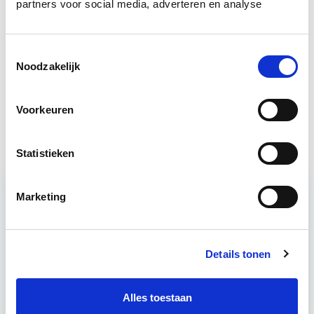
partners voor social media, adverteren en analyse
Business Case voor Vastgoed- &
Start do
Projectontwikkeling
10 sep
Toestemmingsselectie
Circulair Bouwen
Noodzakelijk
Start do 24 sep
Voorkeuren
Vastgoedmanagement
Start ma 14 sep
Statistieken
Marketing
Relevant bij dit artikel
Business Case voor Vastgoed- &
Projectontwikkeling
Details tonen
Tijdens deze opleiding leer je om integraal
Alles toestaan
vastgoedprojecten te realiseren en/of te