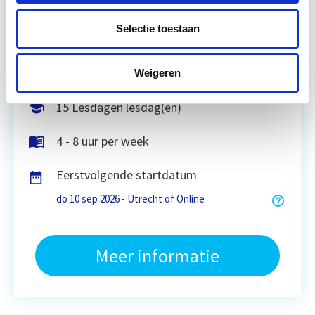
verbeteren. De belangrijkste trends in vastgoed
komen voorbij, waarbij de…
Lees verder
Selectie toestaan
Utrecht en/of online
Weigeren
15 Lesdagen lesdag(en)
4 - 8 uur per week
Eerstvolgende startdatum
do 10 sep 2026 - Utrecht of Online
Meer informatie