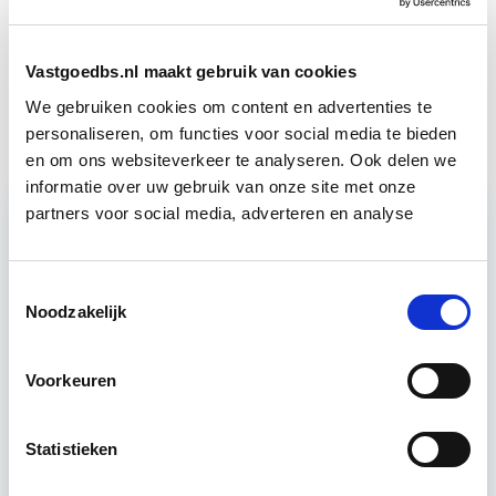
DMJOP
sep
Vastgoedbs.nl maakt gebruik van cookies
EP-W Basis - Woningen
Start wo 9 sep
We gebruiken cookies om content en advertenties te
personaliseren, om functies voor social media te bieden
en om ons websiteverkeer te analyseren. Ook delen we
informatie over uw gebruik van onze site met onze
partners voor social media, adverteren en analyse
Relevant bij dit artikel
EP-W Basis - Woningen
Toestemmingsselectie
Noodzakelijk
Deze 5-daagse cursus EP-W Basis Woningen
Voorkeuren
bereidt jou voor op het examen EP-W/B bij Cito of
Examenpark. Best beoordeelde EP-W Basis
cursus…
Lees verder
Statistieken