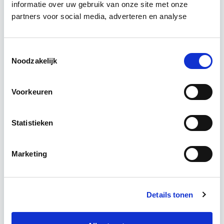
Circulair bouwen is de toekomst. Letterlijk, want in
informatie over uw gebruik van onze site met onze
2050 wil de Nederlandse overheid dat de
partners voor social media, adverteren en analyse
bouweconomie volledig circulair is. Dit betekent
dat…
Lees verder
Toestemmingsselectie
Noodzakelijk
Utrecht of online
Voorkeuren
18 lesdagen lesdag(en)
Statistieken
4 uur per week zelfstudie
Eerstvolgende startdatum
Marketing
do 24 sep 2026 - Zie lesinformatie
Details tonen
Meer informatie