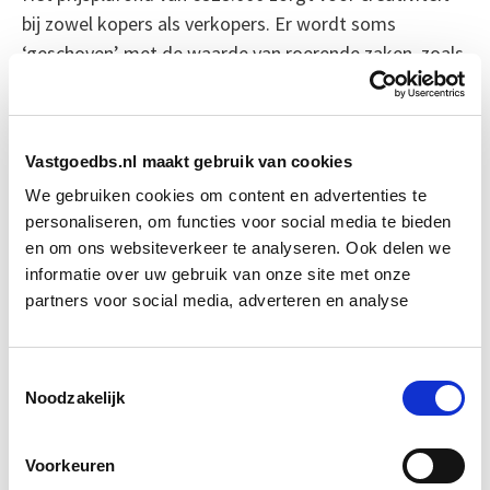
bij zowel kopers als verkopers. Er wordt soms
‘geschoven’ met de waarde van roerende zaken, zoals
meubels of gordijnen, om onder de drempel te blijven.
Zo kan de woningprijs op papier nét binnen de
vrijstelling vallen.
Vastgoedbs.nl maakt gebruik van cookies
We gebruiken cookies om content en advertenties te
Volgens makelaars gebeurt dit echter minder vaak
personaliseren, om functies voor social media te bieden
dan vroeger, mede omdat de Belastingdienst strenger
en om ons websiteverkeer te analyseren. Ook delen we
is gaan controleren. Notarissen stellen nu verplicht
informatie over uw gebruik van onze site met onze
een lijst op van roerende goederen, waarvan de prijzen
partners voor social media, adverteren en analyse
goed onderbouwd moeten worden. De grijze zone is
dus niet verdwenen, maar wel nauwer afgebakend dan
voorheen.
Toestemmingsselectie
Noodzakelijk
Bron: fd.nl
Voorkeuren