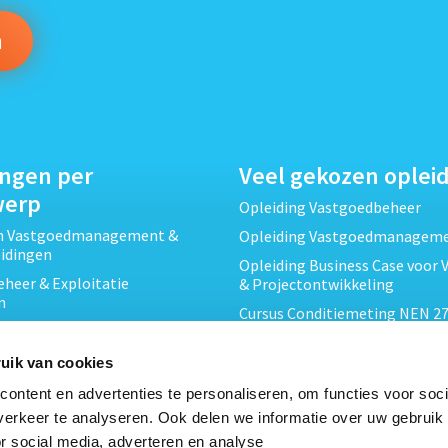
ingen per
Veel gekozen oplei
werp
Opleiding Vastgoedbeheer
ch Vastgoedmanagement &
Opleiding Vastgoedmanagem
eidingen
Opleiding Business Case voor 
heer & Exploitatie
& Projectontwikkeling
n
Cursus Conditiemeting NEN 27
cht & Contracten opleidingen
MJOP
wikkeling &
Opleiding Elementaire Bouwk
uik van cookies
ojecten opleidingen
Cursus EP-W Basis Woningen
ontent en advertenties te personaliseren, om functies voor soci
Onderhoud & Inspectie
Opleiding Professioneel VvE-
erkeer te analyseren. Ook delen we informatie over uw gebruik
en
r social media, adverteren en analyse
Opleiding Projectleider Vastg