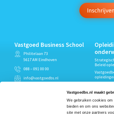
Vastgoed Business School
Opleid
onder
Philitelaan 73
5617 AM Eindhoven
Strategis
Beleid opl
088 – 091 00 00
Vastgoedbe
opleidinge
info@vastgoedbs.nl
Vastgoedre
KvK: 34153807
Projectont
Vastgoedbs.nl maakt gebr
BTW: NL809795863B01
Vastgoedpr
We gebruiken cookies om c
Techniek, 
bieden en om ons websitev
Opleiding
Heb je een vraag?
site met onze partners voo