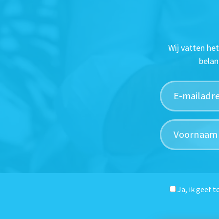
Wij vatten he
belan
Ja, ik geef 