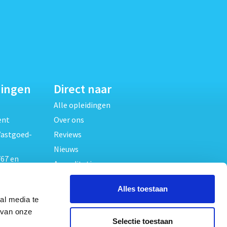
dingen
Direct naar
Alle opleidingen
ent
Over ons
Vastgoed-
Reviews
Nieuws
67 en
Accreditaties
FAQ
unde
Alles toestaan
Contact
al media te
Algemene voorwaarden
beheer
 van onze
Selectie toestaan
Privacy verklaring
oed