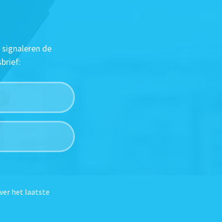
 signaleren de
brief:
ver het laatste