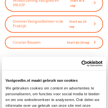
Verduurzaming Vastgoed en
Start di 8
DMJOP
sep
Slimmer Vastgoedbeheer in de
Start wo 23
Praktijk
sep
Circulair Bouwen
Start do 24 sep
Relevant bij dit artikel
Vastgoedbs.nl maakt gebruik van cookies
Circulair Bouwen
We gebruiken cookies om content en advertenties te
personaliseren, om functies voor social media te bieden
en om ons websiteverkeer te analyseren. Ook delen we
Circulair bouwen is de toekomst. Letterlijk, want in
informatie over uw gebruik van onze site met onze
2050 wil de Nederlandse overheid dat de