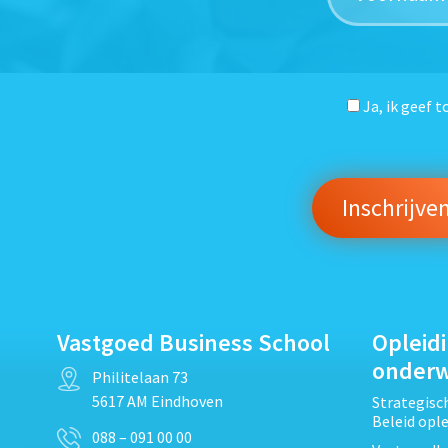
Ja, ik geef 
Vastgoed Business School
Opleid
onder
Philitelaan 73
5617 AM Eindhoven
Strategis
Beleid opl
088 – 091 00 00