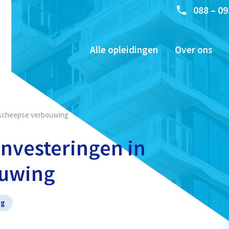
088 – 09
Alle opleidingen
Over ons
otscheepse verbouwing
investeringen in
ouwing
ng