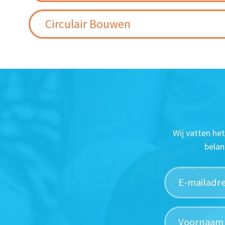
Circulair Bouwen
Wij vatten he
belan