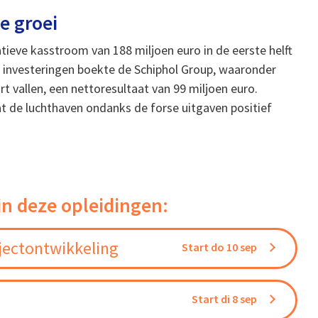
e groei
ieve kasstroom van 188 miljoen euro in de eerste helft
eze investeringen boekte de Schiphol Group, waaronder
 vallen, een nettoresultaat van 99 miljoen euro.
at de luchthaven ondanks de forse uitgaven positief
in deze opleidingen:
jectontwikkeling
Start do 10 sep
Start di 8 sep