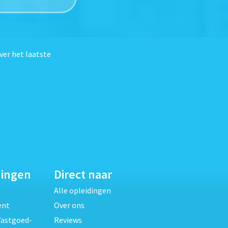
ver het laatste
dingen
Direct naar
Alle opleidingen
ent
Over ons
Vastgoed-
Reviews