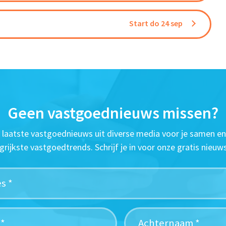
Start do 24 sep
Geen vastgoednieuws missen?
t laatste vastgoednieuws uit diverse media voor je samen en
grijkste vastgoedtrends. Schrijf je in voor onze gratis nieuws