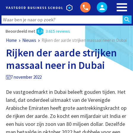
Beoordeeld met
8,6
3.615 reviews
Home
Nieuws
Rijken der aarde strijken massaal neer in Dubai
Rijken der aarde strijken
massaal neer in Dubai
7 november 2022
De vastgoedmarkt in Dubai beleeft gouden tijden. Het
land, dat onderdeel uitmaakt van de Verenigde
Arabische Emiraten heeft grote aantrekkingskracht op
de rijken der aarde. Zo kocht een miljardair uit India er
een huis voor zijn zoon van 80 miljoen dollar. Dezelfde
man betaalde in oktober 2022 het dubbele voor een