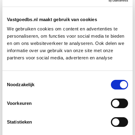
waarschuwingen van internationale instanties als
Moody’s. De coronapandemie zag niemand
Vastgoedbs.nl maakt gebruik van cookies
aankomen, dus het heeft geen zin om je zorgen te
We gebruiken cookies om content en advertenties te
maken over mogelijke problemen, zo is de redenering.
personaliseren, om functies voor social media te bieden
En als er problemen komen dan worden die wel weer
en om ons websiteverkeer te analyseren. Ook delen we
opgelost, zoals dat in het verleden ook gebeurde.
informatie over uw gebruik van onze site met onze
partners voor social media, adverteren en analyse
Bron: Het Financieele Dagblad
Boeiend verhaal? Duik dan eens
Toestemmingsselectie
Noodzakelijk
in deze opleidingen:
Voorkeuren
Business Case voor Vastgoed- &
Start do
Projectontwikkeling
10 sep
Statistieken
Circulair Bouwen
Start do 24 sep