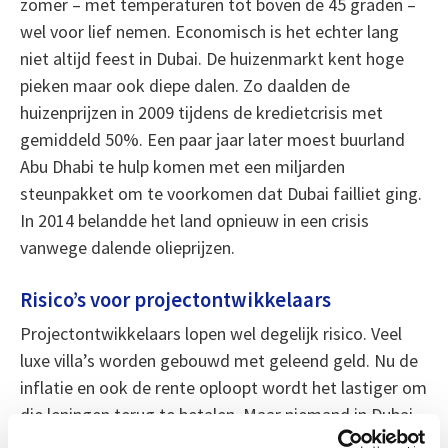
zomer – met temperaturen tot boven de 45 graden –
wel voor lief nemen. Economisch is het echter lang
niet altijd feest in Dubai. De huizenmarkt kent hoge
pieken maar ook diepe dalen. Zo daalden de
huizenprijzen in 2009 tijdens de kredietcrisis met
gemiddeld 50%. Een paar jaar later moest buurland
Abu Dhabi te hulp komen met een miljarden
steunpakket om te voorkomen dat Dubai failliet ging.
In 2014 belandde het land opnieuw in een crisis
vanwege dalende olieprijzen.
Risico’s voor projectontwikkelaars
Projectontwikkelaars lopen wel degelijk risico. Veel
luxe villa’s worden gebouwd met geleend geld. Nu de
inflatie en ook de rente oploopt wordt het lastiger om
die leningen terug te betalen. Maar niemand in Dubai
lijkt zich daar echt zorgen om te maken. Ondanks