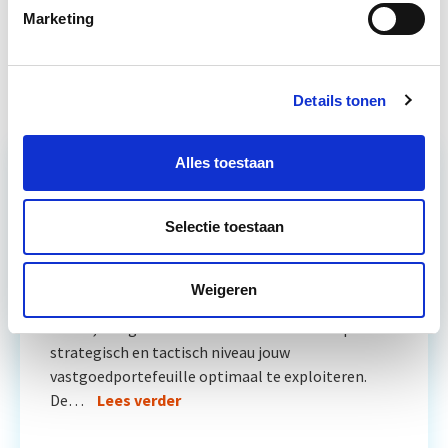
Marketing
Projectleider Vastgoed
Start di 22 sep
Details tonen
Alles toestaan
Relevant bij dit artikel
Vastgoedmanagement
Selectie toestaan
Weigeren
De opleiding Vastgoedmanagement biedt een
helder, integraal denk- en werkmodel om op
strategisch en tactisch niveau jouw
vastgoedportefeuille optimaal te exploiteren.
De…
Lees verder