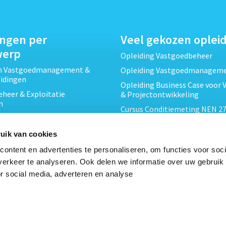
ingen per
Veel gekozen oplei
werp
Opleiding Vastgoedbeheer
ch Vastgoedmanagement &
Opleiding Vastgoedmanagem
eidingen
Opleiding Business Case voor 
heer & Exploitatie
& Projectontwikkeling
n
Cursus Conditiemeting NEN 27
cht & Contracten opleidingen
MJOP
wikkeling &
Opleiding Elementaire Bouwk
uik van cookies
ojecten opleidingen
Cursus EP-W Basis Woningen
ontent en advertenties te personaliseren, om functies voor soci
Onderhoud & Inspectie
Opleiding Professioneel VvE-
erkeer te analyseren. Ook delen we informatie over uw gebruik
en
r social media, adverteren en analyse
Opleiding Projectleider Vastg
ing en Energieprestatie
n
Opleiding Vastgoedrecht & B
Cursus Verduurzaming Vastgo
le opleidingen
DMJOP