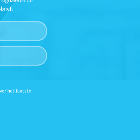
 signaleren de
brief:
ver het laatste