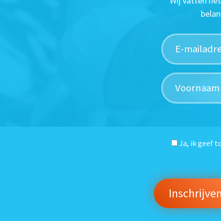
Wij vatten he
belan
Ja, ik geef 