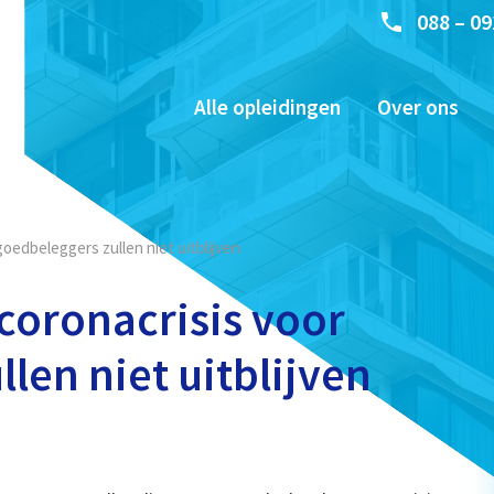
088 – 09
Alle opleidingen
Over ons
oedbeleggers zullen niet uitblijven
coronacrisis voor
len niet uitblijven