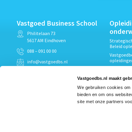
Vastgoed Business School
Opleid
onder
Philitelaan 73
5617 AM Eindhoven
Strategis
Beleid opl
088 – 091 00 00
Vastgoedbe
opleidinge
info@vastgoedbs.nl
Vastgoedre
KvK: 34153807
Projectont
Vastgoedbs.nl maakt gebr
BTW: NL809795863B01
Vastgoedpr
We gebruiken cookies om c
Techniek, 
bieden en om ons websitev
Opleiding
Heb je een vraag?
site met onze partners voo
Verduurzam
Neem
contact
met ons op
opleidinge
Bekijk al