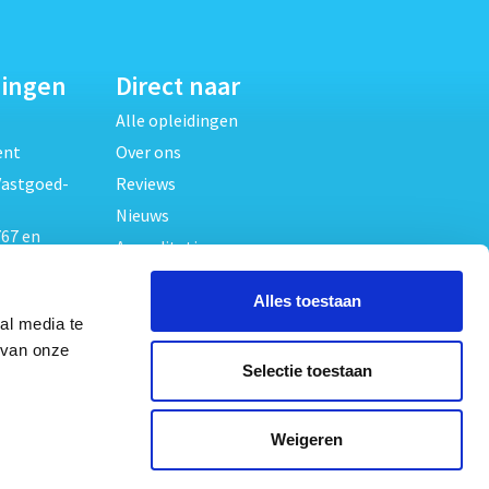
dingen
Direct naar
Alle opleidingen
ent
Over ons
Vastgoed-
Reviews
Nieuws
67 en
Accreditaties
FAQ
unde
Alles toestaan
Contact
al media te
Algemene voorwaarden
beheer
 van onze
Selectie toestaan
Privacy verklaring
oed
ouwrecht
Volg ons op
Weigeren
ed en