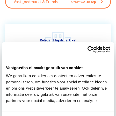
Vastgoedmarkt & Trends
Start wo 30 sep
Relevant bij dit artikel
Vastgoedmanagement
De opleiding Vastgoedmanagement biedt een
Vastgoedbs.nl maakt gebruik van cookies
helder, integraal denk- en werkmodel om op
We gebruiken cookies om content en advertenties te
strategisch en tactisch niveau jouw
personaliseren, om functies voor social media te bieden
vastgoedportefeuille optimaal te exploiteren.
en om ons websiteverkeer te analyseren. Ook delen we
De…
Lees verder
informatie over uw gebruik van onze site met onze
partners voor social media, adverteren en analyse
Utrecht en/of Online