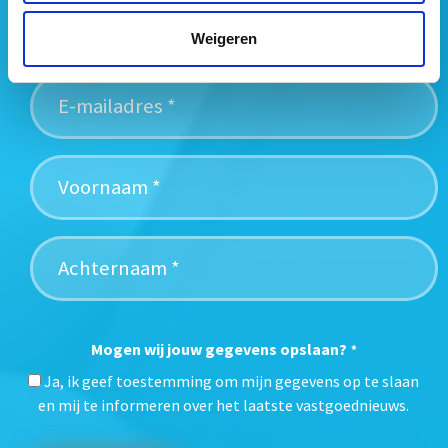
vastgoedtrends. Schrijf je in voor onze gratis
nieuwsbrief:
Weigeren
Mogen wij jouw gegevens opslaan?
*
Ja, ik geef toestemming om mijn gegevens op te slaan
en mij te informeren over het laatste vastgoednieuws.