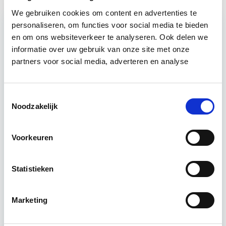
We gebruiken cookies om content en advertenties te
personaliseren, om functies voor social media te bieden
en om ons websiteverkeer te analyseren. Ook delen we
Relevant bij dit artikel
Business Case voor Vastgoed- &
informatie over uw gebruik van onze site met onze
partners voor social media, adverteren en analyse
Projectontwikkeling
Tijdens deze opleiding leer je om integraal
Toestemmingsselectie
vastgoedprojecten te realiseren en/of te
Noodzakelijk
verbeteren. De belangrijkste trends in vastgoed
komen voorbij, waarbij de…
Lees verder
Voorkeuren
Utrecht en/of online
Statistieken
15 Lesdagen lesdag(en)
Marketing
4 - 8 uur per week