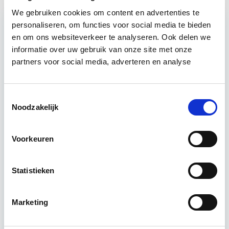
We gebruiken cookies om content en advertenties te
personaliseren, om functies voor social media te bieden
en om ons websiteverkeer te analyseren. Ook delen we
Relevant bij dit artikel
informatie over uw gebruik van onze site met onze
Circulair Bouwen
partners voor social media, adverteren en analyse
Circulair bouwen is de toekomst. Letterlijk, want in
Toestemmingsselectie
2050 wil de Nederlandse overheid dat de
Noodzakelijk
bouweconomie volledig circulair is. Dit betekent
dat…
Lees verder
Voorkeuren
Utrecht of online
Statistieken
18 lesdagen lesdag(en)
Marketing
4 uur per week zelfstudie